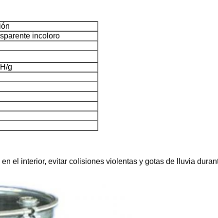
ión
nsparente incoloro
H/g
l interior, evitar colisiones violentas y gotas de lluvia durant