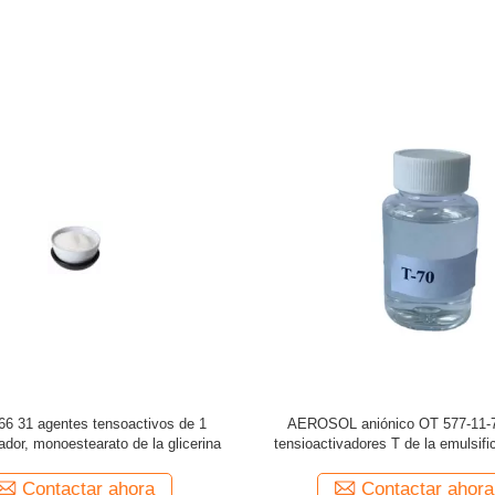
iónico Cocoyl Isethionate de los
CAS 25265-77-4 agentes ácidos, q
ivadores de 6.5PH 61789-32-0 en
isobutíricos Texanol In Pai
cuidado de piel
Contactar ahora
Contactar ahora