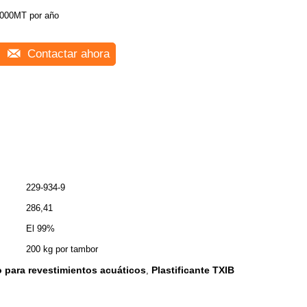
000MT por año
Contactar ahora
229-934-9
286,41
El 99%
200 kg por tambor
 para revestimientos acuáticos
Plastificante TXIB
,