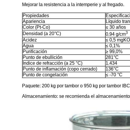
Mejorar la resistencia a la intemperie y al fregado.
Propiedades
Especificac
Apariencia
Líquido tra
Color (Pt-Co)
≤ 30 años
3
Densidad (a 20°C)
0.94 g/cm
Acidez
≤ 0,5 mgKO
Agua
≤ 0,1%
Purificación
≥ 99,0%
Punto de ebullición
281°C
Indice de refracción (a 25 °C)
1.434
Punto de inflamación (copo cerrado)
136°C
Punto de congelación
≤ -70 °C
Paquete: 200 kg por tambor o 950 kg por tambor IBC
Almacenamiento: se recomienda el almacenamiento en e