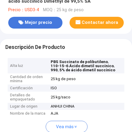
ácido succínico Dimethyl de 99,5% SA
Precio：USD3-4
MOQ：25 kg de peso
Mejor precio
Contactar ahora
Descripción De Producto
,
PBS Succinato de polibutileno
Alta luz
,
110-15-6 Ácido dimetil succínico
,
990
5% de ácido dimetil succínico
Cantidad de orden
25 kg de peso
mínima
Certificación
ISO
Detalles de
25 kg/saco
empaquetado
Lugar de origen
ANHUI CHINA
Nombre de la marca
AJA
Vea más