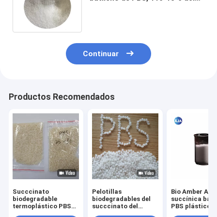
succínico Dimethyl de 99,5% SA
Continuar
Productos Recomendados
Succcinato
Pelotillas
Bio Amber Aci
biodegradable
biodegradables del
succínica bas
termoplástico PBS
succcinato del
PBS plástico 
del polibutileno de
polibutileno de las
PBSA de CAS 1