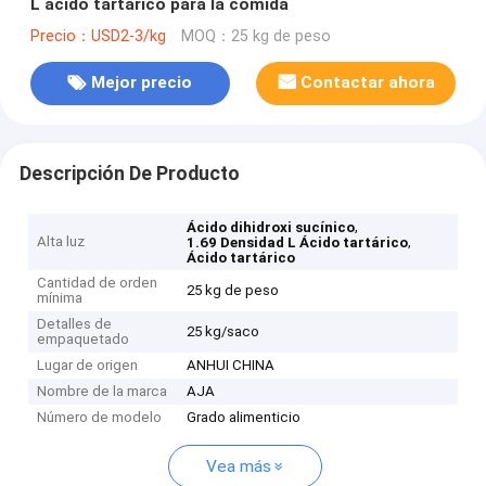
L ácido tartárico para la comida
Precio：USD2-3/kg
MOQ：25 kg de peso
Mejor precio
Contactar ahora
Descripción De Producto
,
Ácido dihidroxi sucínico
Alta luz
,
1.69 Densidad L Ácido tartárico
Ácido tartárico
Cantidad de orden
25 kg de peso
mínima
Detalles de
25 kg/saco
empaquetado
Lugar de origen
ANHUI CHINA
Nombre de la marca
AJA
Número de modelo
Grado alimenticio
Vea más