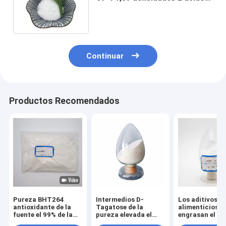
tartárico para la comida
Continuar
Productos Recomendados
Pureza BHT264
Intermedios D-
Los aditivos
antioxidante de la
Tagatose de la
alimenticios
fuente el 99% de la
pureza elevada el
engrasan el ga
fábrica para la
99% para los
Propyl antioxi