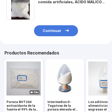
comida artificiales, ÁCIDO MÁLICO
del ISO C4H6O5 frecuencia
intermedia DL
Continuar
Productos Recomendados
Pureza BHT264
Intermedios D-
Los aditivos
antioxidante de la
Tagatose de la
alimenticios
fuente el 99% de la
pureza elevada el
engrasan el ga