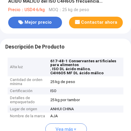
ÁCIDO MÁLICO del ISO C4H6O5 frecuencia
intermedia DL
Precio：USD4-6/kg
MOQ：25 kg de peso
Mejor precio
Contactar ahora
Descripción De Producto
617-48-1 Conservantes artificiales
para alimentos
Alta luz
,
,
ISO DL ácido málico
C4H6O5 MF DL ácido málico
Cantidad de orden
25 kg de peso
mínima
Certificación
ISO
Detalles de
25 kg por tambor
empaquetado
Lugar de origen
ANHUI CHINA
Nombre de la marca
AJA
Vea más